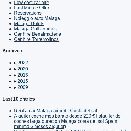
Low cost car hire
Last Minute Offer
Reservations
Noleggio auto Malaga
Malaga Hotels
Malaga Golf courses
Car hire Benalmadena
Car hire Torremolinos
Archives
▸
2022
▸
2020
▸
2016
▸
2015
▸
2009
Last 10 entries
Rent a car Malaga airport - Costa del sol
Alquiler coche mes barato desde 220 € | alquiler de
coches larga duracion Malaga costa del sol Spain |
minimo 6 meses alquiler)