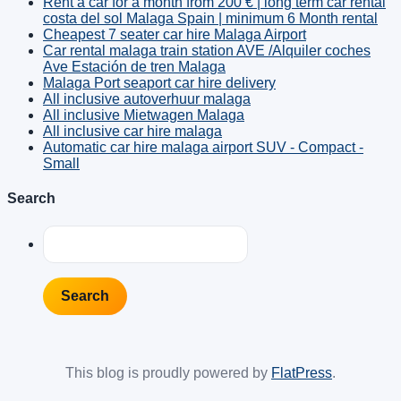
Rent a car for a month from 200 € | long term car rental
costa del sol Malaga Spain | minimum 6 Month rental
Cheapest 7 seater car hire Malaga Airport
Car rental malaga train station AVE /Alquiler coches
Ave Estación de tren Malaga
Malaga Port seaport car hire delivery
All inclusive autoverhuur malaga
All inclusive Mietwagen Malaga
All inclusive car hire malaga
Automatic car hire malaga airport SUV - Compact -
Small
Search
This blog is proudly powered by
FlatPress
.