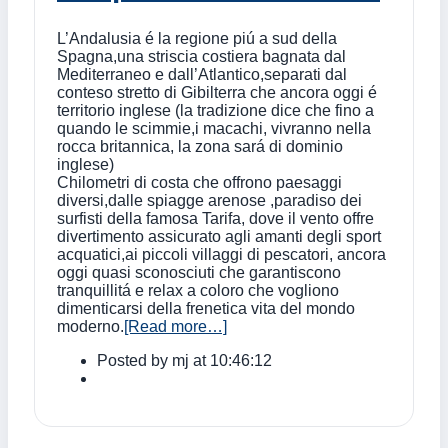
L’Andalusia é la regione piú a sud della
Spagna,una striscia costiera bagnata dal
Mediterraneo e dall’Atlantico,separati dal
conteso stretto di Gibilterra che ancora oggi é
territorio inglese (la tradizione dice che fino a
quando le scimmie,i macachi, vivranno nella
rocca britannica, la zona sará di dominio
inglese)
Chilometri di costa che offrono paesaggi
diversi,dalle spiagge arenose ,paradiso dei
surfisti della famosa Tarifa, dove il vento offre
divertimento assicurato agli amanti degli sport
acquatici,ai piccoli villaggi di pescatori, ancora
oggi quasi sconosciuti che garantiscono
tranquillitá e relax a coloro che vogliono
dimenticarsi della frenetica vita del mondo
moderno.
[Read more…]
Posted by
mj
at 10:46:12