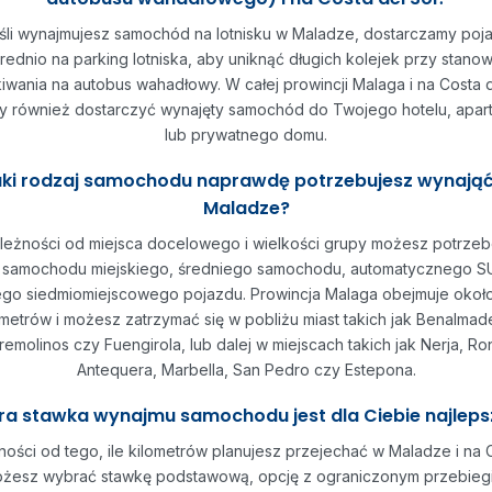
śli wynajmujesz samochód na lotnisku w Maladze, dostarczamy poj
ednio na parking lotniska, aby uniknąć długich kolejek przy stanow
iwania na autobus wahadłowy. W całej prowincji Malaga i na Costa d
 również dostarczyć wynajęty samochód do Twojego hotelu, apar
lub prywatnego domu.
ki rodzaj samochodu naprawdę potrzebujesz wynają
Maladze?
leżności od miejsca docelowego i wielkości grupy możesz potrze
 samochodu miejskiego, średniego samochodu, automatycznego SU
go siedmiomiejscowego pojazdu. Prowincja Malaga obejmuje okoł
ometrów i możesz zatrzymać się w pobliżu miast takich jak Benalmad
remolinos czy Fuengirola, lub dalej w miejscach takich jak Nerja, Ro
Antequera, Marbella, San Pedro czy Estepona.
ra stawka wynajmu samochodu jest dla Ciebie najlep
ości od tego, ile kilometrów planujesz przejechać w Maladze i na 
ożesz wybrać stawkę podstawową, opcję z ograniczonym przebieg