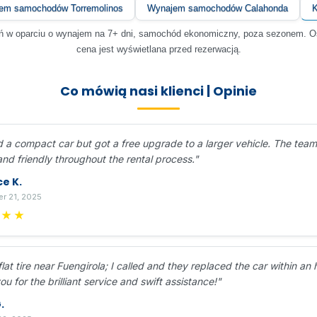
em samochodów Torremolinos
Wynajem samochodów Calahonda
K
eń w oparciu o wynajem na 7+ dni, samochód ekonomiczny, poza sezonem. O
cena jest wyświetlana przed rezerwacją.
Co mówią nasi klienci | Opinie
 a compact car but got a free upgrade to a larger vehicle. The tea
and friendly throughout the rental process."
ce K.
r 21, 2025
★★★
lat tire near Fuengirola; I called and they replaced the car within an 
u for the brilliant service and swift assistance!"
.