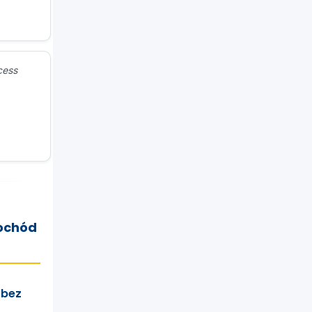
cess
mochód
(bez