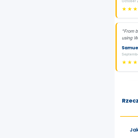
October 
★★
"From b
using W
Samue
Septembe
★★
Rzecz
Jak