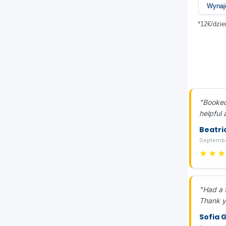
Wynaj
*12€/dzi
"Booked
helpful 
Beatri
Septembe
★★
"Had a f
Thank yo
Sofia G