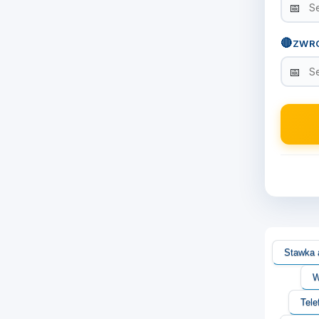
🔴
ZWR
Stawka a
W
Tel