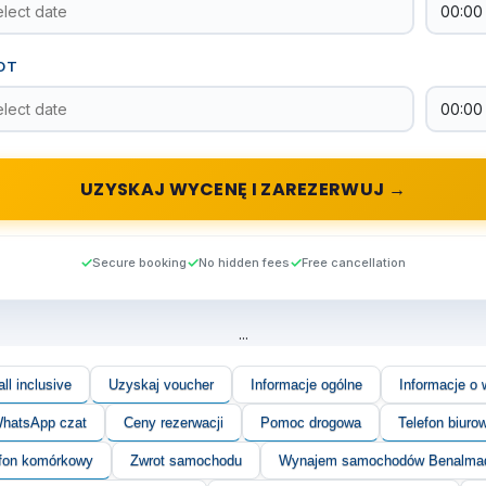
OT
UZYSKAJ WYCENĘ I ZAREZERWUJ →
Secure booking
No hidden fees
Free cancellation
...
ll inclusive
Uzyskaj voucher
Informacje ogólne
Informacje o 
hatsApp czat
Ceny rezerwacji
Pomoc drogowa
Telefon biuro
efon komórkowy
Zwrot samochodu
Wynajem samochodów Benalma