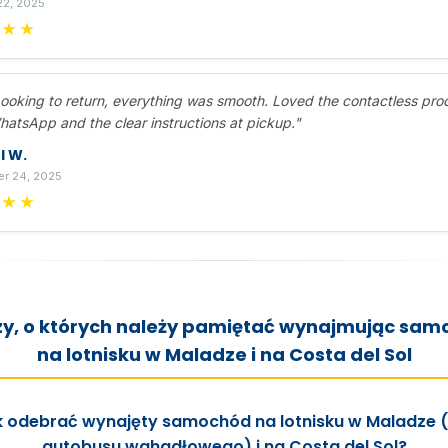
22, 2025
★★★
ooking to return, everything was smooth. Loved the contactless pro
hatsApp and the clear instructions at pickup."
l W.
r 24, 2025
★★★
y, o których należy pamiętać wynajmując sa
na lotnisku w Maladze i na Costa del Sol
 odebrać wynajęty samochód na lotnisku w Maladze 
autobusu wahadłowego)
i na Costa del Sol?