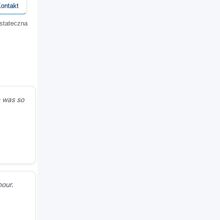
ontakt
stateczna
m was so
hour.