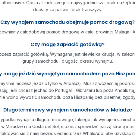
all inclusive. Opcja all inclusive jest najwygodniejsza: brak dużej kau
dopłaty za paliwo i brak franszyzy.
Czy wynajem samochodu obejmuje pomoc drogową?
pewniamy całodobową pomoc drogową w całej prowincji Malaga i An
Czy mogę zapłacić gotówką?
ożesz zapłacić gotówką. Wymagana jest niewielka kaucja, w zależn
grupy samochodu i długości okresu wynajmu.
y mogę jeździć wynajętym samochodem poza Hiszpan
myślnie możesz jeździć tylko w Andaluzji. Musisz wcześniej poprosi
cję, jeśli chcesz jechać do Portugalii, Gibraltaru lub poza Andaluzję
nie wolno wywozić samochodu poza Hiszpanię bez pisemnej zgody
Długoterminowy wynajem samochodów w Maladze
ypadku wynajmu długoterminowego, takiego jak wynajem samoch
 w Maladze i na Costa del Sol, możesz sprawdzić naszą stronę int
ntaktować się z nami bezpośrednio przez WhatsApp, aby uzyskać n