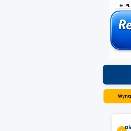
🌐
PL
Wynaj
Dl