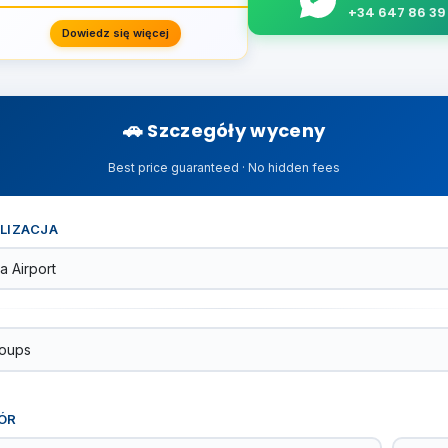
+34 647 86 39
Dowiedz się więcej
Szczegóły wyceny
Best price guaranteed · No hidden fees
LIZACJA
ÓR