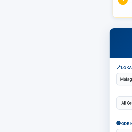
📍
LOKA
🟢
ODBI