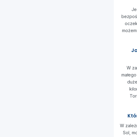
Je
bezpośr
oczek
możemy
Ja
W za
małego
duże
kil
Tor
Któ
W zależn
Sol, m