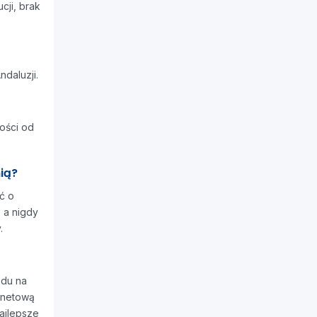
cji, brak
daluzji.
ości od
ią?
ć o
, a nigdy
.
odu na
ernetową
ajlepsze