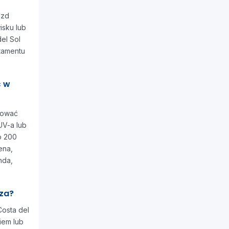
azd
isku lub
el Sol
tamentu
ć w
bować
V-a lub
o 200
ena,
nda,
sza?
Costa del
iem lub