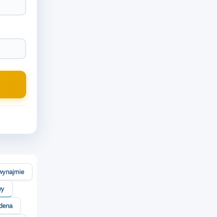
wynajmie
wy
dena