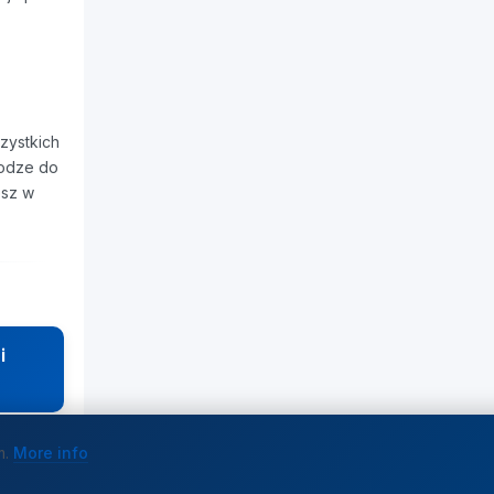
zystkich
rodze do
esz w
i
m.
More info