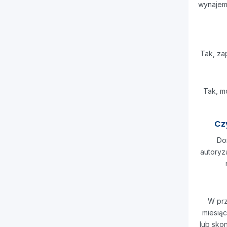
wynajem 
Tak, za
Tak, m
Cz
Do
autoryza
W prz
miesiąc
lub sko