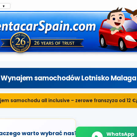
▼
Wynajem samochodów Lotnisko Malaga
em samochodu all inclusive – zerowe franszyza od 12 €
aczego warto wybrać nas?
WhatsApp