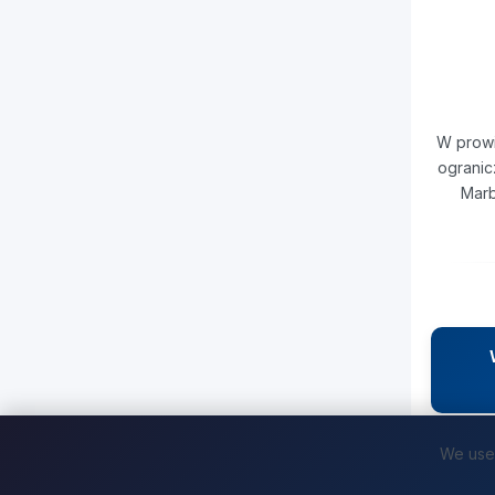
W prowi
ogranic
Marb
We use 